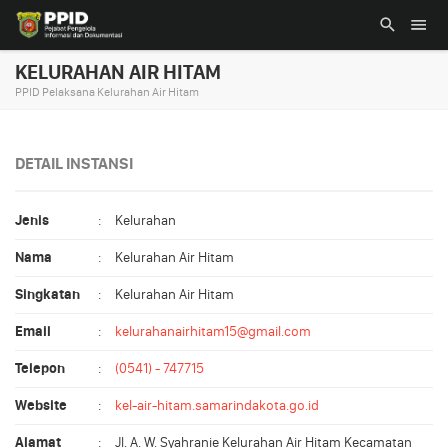
KELURAHAN AIR HITAM
PPID Pelaksana Kelurahan Air Hitam
DETAIL INSTANSI
Jenis
:
Kelurahan
Nama
:
Kelurahan Air Hitam
Singkatan
:
Kelurahan Air Hitam
Email
:
kelurahanairhitam15@gmail.com
Telepon
:
(0541) - 747715
Website
:
kel-air-hitam.samarindakota.go.id
Alamat
:
Jl. A. W. Syahranie Kelurahan Air Hitam Kecamatan