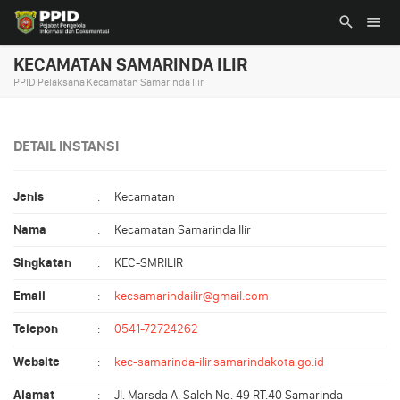
KECAMATAN SAMARINDA ILIR
PPID Pelaksana Kecamatan Samarinda Ilir
DETAIL INSTANSI
Jenis
:
Kecamatan
Nama
:
Kecamatan Samarinda Ilir
Singkatan
:
KEC-SMRILIR
Email
:
kecsamarindailir@gmail.com
Telepon
:
0541-72724262
Website
:
kec-samarinda-ilir.samarindakota.go.id
Alamat
:
Jl. Marsda A. Saleh No. 49 RT.40 Samarinda