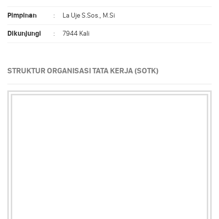
Pimpinan
:
La Uje S.Sos., M.Si
Dikunjungi
:
7944 Kali
STRUKTUR ORGANISASI TATA KERJA (SOTK)