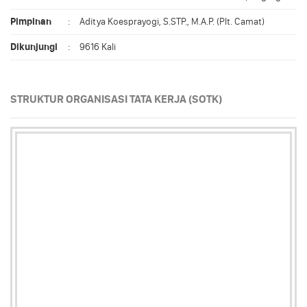
Pimpinan
:
Aditya Koesprayogi, S.STP., M.A.P. (Plt. Camat)
Dikunjungi
:
9616 Kali
STRUKTUR ORGANISASI TATA KERJA (SOTK)