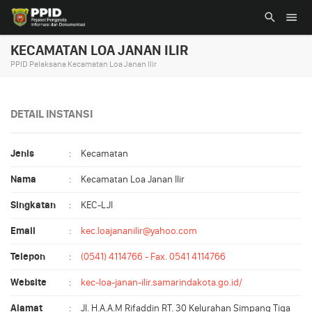
KECAMATAN LOA JANAN ILIR
PPID Pelaksana Kecamatan Loa Janan Ilir
DETAIL INSTANSI
Jenis
:
Kecamatan
Nama
:
Kecamatan Loa Janan Ilir
Singkatan
:
KEC-LJI
Email
:
kec.loajananilir@yahoo.com
Telepon
:
(0541) 4114766 - Fax. 0541 4114766
Website
:
kec-loa-janan-ilir.samarindakota.go.id/
Alamat
:
Jl. H.A.A.M Rifaddin RT. 30 Kelurahan Simpang Tiga