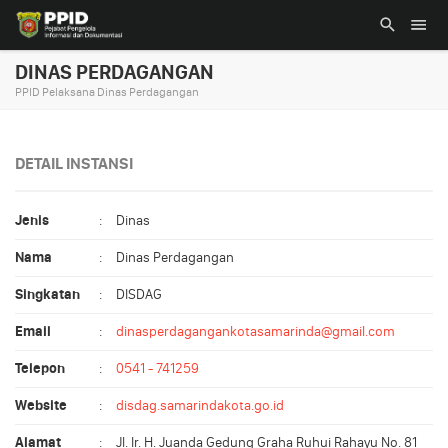
DINAS PERDAGANGAN
PPID Pelaksana Dinas Perdagangan
DETAIL INSTANSI
Jenis
:
Dinas
Nama
:
Dinas Perdagangan
Singkatan
:
DISDAG
Email
:
dinasperdagangankotasamarinda@gmail.com
Telepon
:
0541 - 741259
Website
:
disdag.samarindakota.go.id
Alamat
:
Jl. Ir. H. Juanda Gedung Graha Ruhui Rahayu No. 81