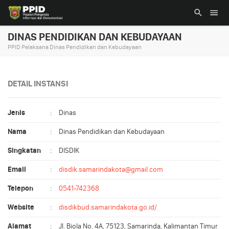
DINAS PENDIDIKAN DAN KEBUDAYAAN
PPID Pelaksana Dinas Pendidikan dan Kebudayaan
DETAIL INSTANSI
Jenis
:
Dinas
Nama
:
Dinas Pendidikan dan Kebudayaan
Singkatan
:
DISDIK
Email
:
disdik.samarindakota@gmail.com
Telepon
:
0541-742368
Website
:
disdikbud.samarindakota.go.id/
Alamat
:
Jl. Biola No. 4A, 75123, Samarinda, Kalimantan Timur