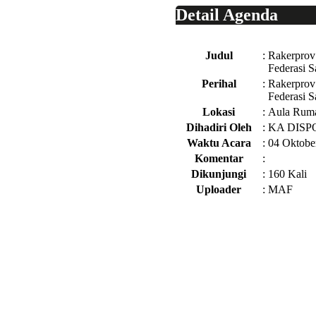
Detail Agenda
Judul
:
Rakerprov
Federasi S
Perihal
:
Rakerprov
Federasi S
Lokasi
:
Aula Ruma
Dihadiri Oleh
:
KA DISP
Waktu Acara
:
04 Oktobe
Komentar
:
Dikunjungi
:
160 Kali
Uploader
:
MAF